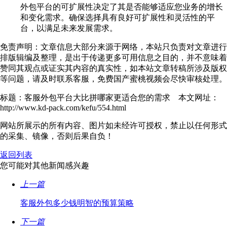
外包平台的可扩展性决定了其是否能够适应您业务的增长
和变化需求。确保选择具有良好可扩展性和灵活性的平
台，以满足未来发展需求。
免责声明：文章信息大部分来源于网络，本站只负责对文章进行
排版辑编及整理，是出于传递更多可用信息之目的，并不意味着
赞同其观点或证实其内容的真实性，如本站文章转稿所涉及版权
等问题，请及时联系客服，免费国产蜜桃视频会尽快审核处理。
标题：客服外包平台大比拼哪家更适合您的需求 本文网址：
http://www.kd-pack.com/kefu/554.html
网站所展示的所有内容、图片如未经许可授权，禁止以任何形式
的采集、镜像，否则后果自负！
返回列表
您可能对其他新闻感兴趣
上一篇
客服外包多少钱明智的预算策略
下一篇